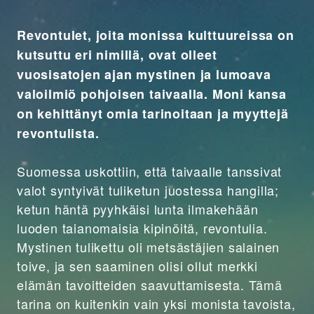
Revontulet, joita monissa kulttuureissa on
kutsuttu eri nimillä, ovat olleet
vuosisatojen ajan mystinen ja lumoava
valoilmiö pohjoisen taivaalla. Moni kansa
on kehittänyt omia tarinoitaan ja myyttejä
revontulista.
Suomessa uskottiin, että taivaalle tanssivat
valot syntyivät tuliketun juostessa hangilla;
ketun häntä pyyhkäisi lunta ilmakehään
luoden taianomaisia kipinöitä, revontulia.
Mystinen tulikettu oli metsästäjien salainen
toive, ja sen saaminen olisi ollut merkki
elämän tavoitteiden saavuttamisesta. Tämä
tarina on kuitenkin vain yksi monista tavoista,