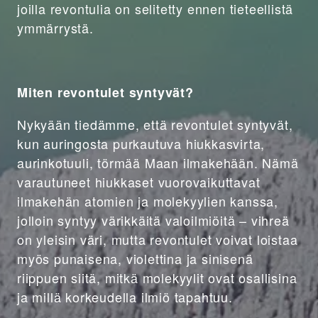
joilla revontulia on selitetty ennen tieteellistä
ymmärrystä.
Miten revontulet syntyvät?
Nykyään tiedämme, että revontulet syntyvät,
kun auringosta purkautuva hiukkasvirta,
aurinkotuuli, törmää Maan ilmakehään. Nämä
varautuneet hiukkaset vuorovaikuttavat
ilmakehän atomien ja molekyylien kanssa,
jolloin syntyy värikkäitä valoilmiöitä – vihreä
on yleisin väri, mutta revontulet voivat loistaa
myös punaisena, violettina ja sinisenä
riippuen siitä, mitkä molekyylit ovat osallisina
ja millä korkeudella ilmiö tapahtuu.