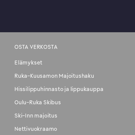
OSTA VERKOSTA
Footer
Elämykset
Avautuu
Ruka-Kuusamon Majoitushaku
uuteen
Hissilippuhinnasto ja lippukauppa
ikkunaan
Oulu-Ruka Skibus
Ski-Inn majoitus
Nettivuokraamo