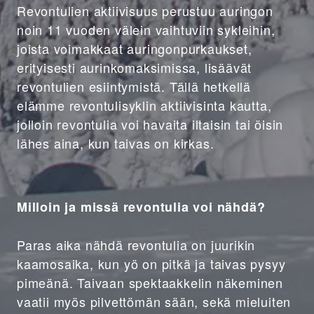
Revontulien aktiivisuus perustuu auringon
noin 11 vuoden välein vaihtuviin sykleihin,
joista voimakkaat auringonpurkaukset,
erityisesti aurinkomaksimissa, lisäävät
revontulien esiintymistä. Tällä hetkellä
elämme revontulisyklin aktiivisinta kautta,
jolloin revontulia voi havaita iltaisin tai öisin
lähes aina, kun taivas on kirkas.
Milloin ja missä revontulia voi nähdä?
Paras aika nähdä revontulia on juurikin
kaamosaika, kun yö on pitkä ja taivas pysyy
pimeänä. Taivaan spektaakkelin näkeminen
vaatii myös pilvettömän sään, sekä mieluiten