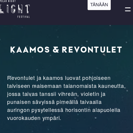
Hyppää
TÄNÄÄN
Open
Po
pääsisältöön
search
Ava
bar
vali
ma
m
KAAMOS & REVONTULET
Revontulet ja kaamos luovat pohjoiseen
talviseen maisemaan taianomaista kauneutta,
jossa taivas tanssii vihreän, violetin ja
punaisen sävyissä pimeällä taivaalla
auringon pysytellessä horisontin alapuolella
vuorokauden ympäri.