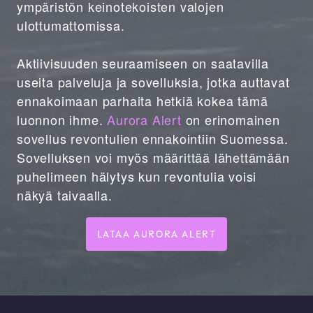
ympäristön keinotekoisten valojen
ulottumattomissa.
Aktiivisuuden seuraamiseen on saatavilla
useita palveluja ja sovelluksia, jotka auttavat
ennakoimaan parhaita hetkiä kokea tämä
luonnon ihme.
Aurora Alert
on erinomainen
sovellus revontulien ennakointiin Suomessa.
Sovelluksen voi myös määrittää lähettämään
puhelimeen hälytys kun revontulia voisi
näkyä taivaalla.
LATAA AURORA ALERT